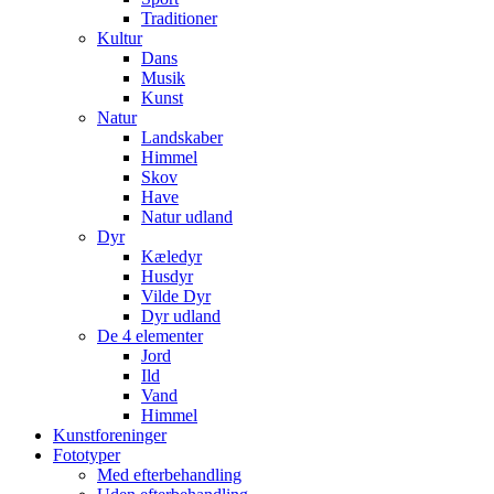
Traditioner
Kultur
Dans
Musik
Kunst
Natur
Landskaber
Himmel
Skov
Have
Natur udland
Dyr
Kæledyr
Husdyr
Vilde Dyr
Dyr udland
De 4 elementer
Jord
Ild
Vand
Himmel
Kunstforeninger
Fototyper
Med efterbehandling