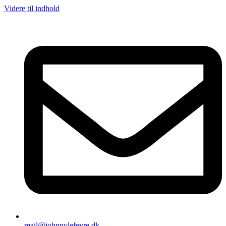
Videre til indhold
mail@johnnylefevre.dk