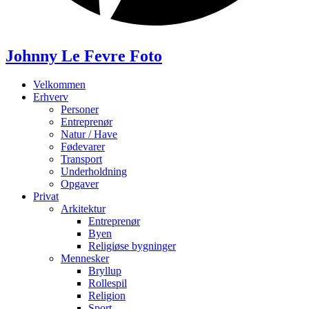
Johnny Le Fevre Foto
Velkommen
Erhverv
Personer
Entreprenør
Natur / Have
Fødevarer
Transport
Underholdning
Opgaver
Privat
Arkitektur
Entreprenør
Byen
Religiøse bygninger
Mennesker
Bryllup
Rollespil
Religion
Sport