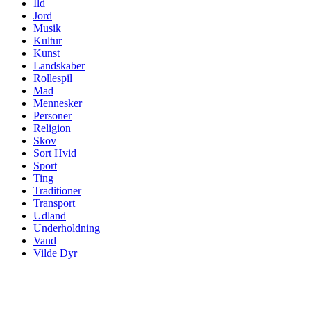
Ild
Jord
Musik
Kultur
Kunst
Landskaber
Rollespil
Mad
Mennesker
Personer
Religion
Skov
Sort Hvid
Sport
Ting
Traditioner
Transport
Udland
Underholdning
Vand
Vilde Dyr