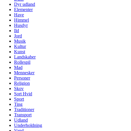
Dyr udland
Elementer
Have
Himmel
Husdyr
Ild
Jord
Musik
Kultur
Kunst
Landskaber
Rollespil
Mad
Mennesker
Personer
Religion
Skov
Sort Hvid
Sport
Ting
Traditioner
Transport
Udland
Underholdning
Vand