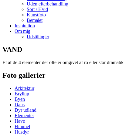
Uden efterbehandling
Sort / Hvid
Kunstfoto
Bemalet
Inspiration
Om mig
Udstillinger
VAND
Et af de 4 elementer der ofte er omgivet af ro eller stor dramatik
Foto gallerier
Arkitektur
Bryllup
Byen
Dans
Dyr udland
Elementer
Have
Himmel
Husdyr