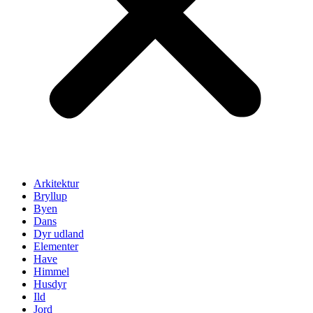
Arkitektur
Bryllup
Byen
Dans
Dyr udland
Elementer
Have
Himmel
Husdyr
Ild
Jord