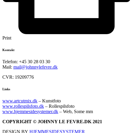
Print
Kontakt
Telefon: +45 30 28 03 30
Mail:
mail@johnnylefevre.dk
CVR: 19209776
Links
www.artcutmix.dk
– Kunstfoto
www.rollespilsfoto.dk
– Rollespilsfoto
www.hjemmesidesystemer.dk
– Web, Some mm
COPYRIGHT © JOHNNY LE FEVRE.DK 2021
DESIGN BY
HJEMMESIDESYSTEMER