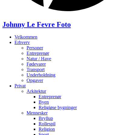
Johnny Le Fevre Foto
Velkommen
Erhverv
Personer
Entreprenør
Natur / Have
Fødevarer
Transport
Underholdning
Opgaver
Privat
Arkitektur
Entreprenør
Byen
Religiøse bygninger
Mennesker
Bryllup
Rollespil
Religion
Sport