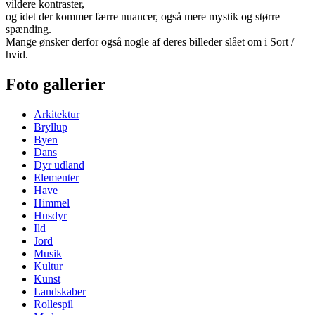
vildere kontraster,
og idet der kommer færre nuancer, også mere mystik og større
spænding.
Mange ønsker derfor også nogle af deres billeder slået om i Sort /
hvid.
Foto gallerier
Arkitektur
Bryllup
Byen
Dans
Dyr udland
Elementer
Have
Himmel
Husdyr
Ild
Jord
Musik
Kultur
Kunst
Landskaber
Rollespil