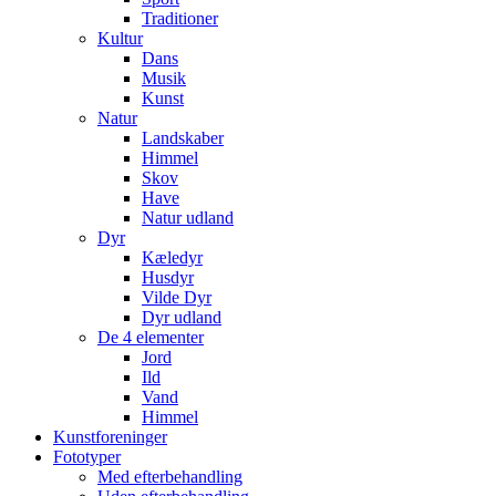
Traditioner
Kultur
Dans
Musik
Kunst
Natur
Landskaber
Himmel
Skov
Have
Natur udland
Dyr
Kæledyr
Husdyr
Vilde Dyr
Dyr udland
De 4 elementer
Jord
Ild
Vand
Himmel
Kunstforeninger
Fototyper
Med efterbehandling