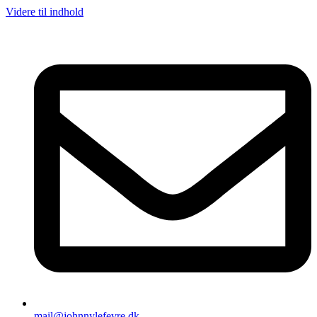
Videre til indhold
mail@johnnylefevre.dk