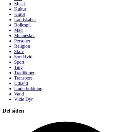
Musik
Kultur
Kunst
Landskaber
Rollespil
Mad
Mennesker
Personer
Religion
Skov
Sort Hvid
Sport
Ting
Traditioner
Transport
Udland
Underholdning
Vand
Vilde Dyr
Del siden