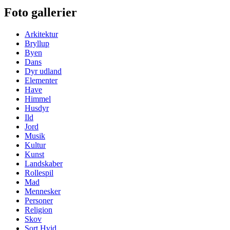
Foto gallerier
Arkitektur
Bryllup
Byen
Dans
Dyr udland
Elementer
Have
Himmel
Husdyr
Ild
Jord
Musik
Kultur
Kunst
Landskaber
Rollespil
Mad
Mennesker
Personer
Religion
Skov
Sort Hvid