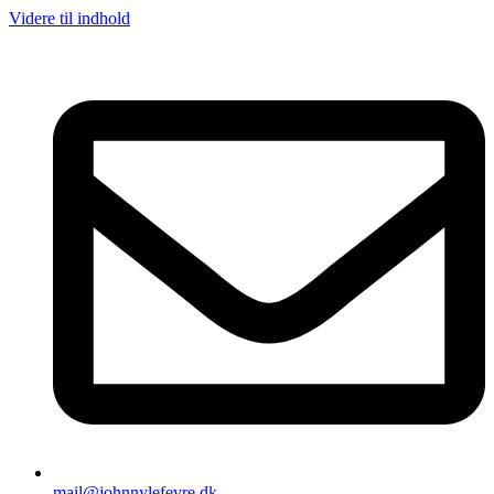
Videre til indhold
mail@johnnylefevre.dk