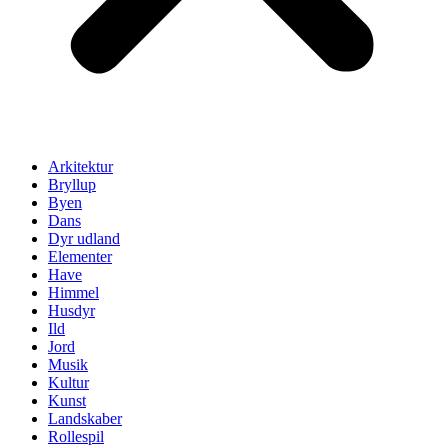
Arkitektur
Bryllup
Byen
Dans
Dyr udland
Elementer
Have
Himmel
Husdyr
Ild
Jord
Musik
Kultur
Kunst
Landskaber
Rollespil