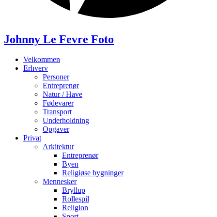
Johnny Le Fevre Foto
Velkommen
Erhverv
Personer
Entreprenør
Natur / Have
Fødevarer
Transport
Underholdning
Opgaver
Privat
Arkitektur
Entreprenør
Byen
Religiøse bygninger
Mennesker
Bryllup
Rollespil
Religion
Sport