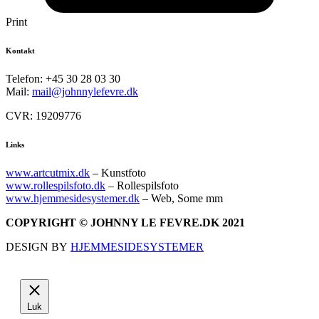
Print
Kontakt
Telefon: +45 30 28 03 30
Mail:
mail@johnnylefevre.dk
CVR: 19209776
Links
www.artcutmix.dk
– Kunstfoto
www.rollespilsfoto.dk
– Rollespilsfoto
www.hjemmesidesystemer.dk
– Web, Some mm
COPYRIGHT © JOHNNY LE FEVRE.DK 2021
DESIGN BY
HJEMMESIDESYSTEMER
Luk