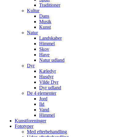
Traditioner
Kultur
Dans
Musik
Kunst
Natur
Landskaber
Himmel
Skov
Have
Natur udland
Dyr
Kæledyr
Husdyr
Vilde Dyr
Dyr udland
De 4 elementer
Jord
Ild
Vand
Himmel
Kunstforeninger
Fototyper
Med efterbehandling