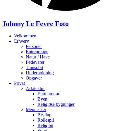
Johnny Le Fevre Foto
Velkommen
Erhverv
Personer
Entreprenør
Natur / Have
Fødevarer
Transport
Underholdning
Opgaver
Privat
Arkitektur
Entreprenør
Byen
Religiøse bygninger
Mennesker
Bryllup
Rollespil
Religion
Sport