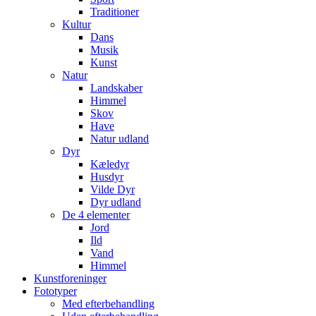
Traditioner
Kultur
Dans
Musik
Kunst
Natur
Landskaber
Himmel
Skov
Have
Natur udland
Dyr
Kæledyr
Husdyr
Vilde Dyr
Dyr udland
De 4 elementer
Jord
Ild
Vand
Himmel
Kunstforeninger
Fototyper
Med efterbehandling