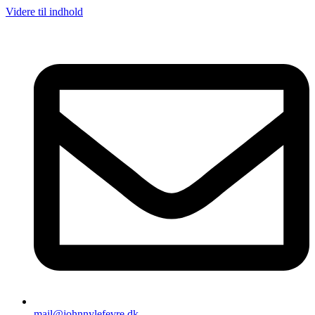
Videre til indhold
mail@johnnylefevre.dk